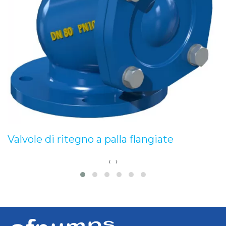
Valvole di ritegno a palla flangiate
‹
›