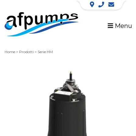
Menu
Home
>
Prodotti
>
Serie HM