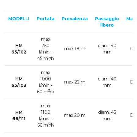
MODELLI
Portata
Prevalenza
Passaggio
Man
libero
max
HM
750
diam. 40
max 18 m
DN
65/102
l/min -
mm
3
45 m
/h
max
HM
1000
diam. 40
max 22 m
DN
65/103
l/min -
mm
3
60 m
/h
max
HM
1100
diam. 45
max 20 m
DN
66/111
l/min -
mm
3
66 m
/h