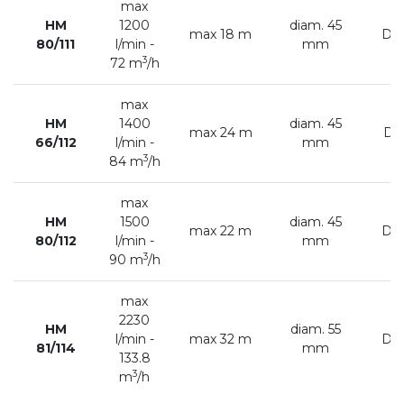
max
HM
1200
diam. 45
max 18 m
DN
80/111
l/min -
mm
3
72 m
/h
max
HM
1400
diam. 45
max 24 m
DN
66/112
l/min -
mm
3
84 m
/h
max
HM
1500
diam. 45
max 22 m
DN
80/112
l/min -
mm
3
90 m
/h
max
2230
HM
diam. 55
l/min -
max 32 m
DN
81/114
mm
133.8
3
m
/h